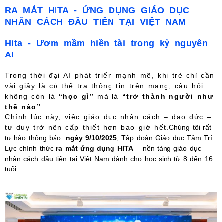
RA MẮT HITA - ỨNG DỤNG GIÁO DỤC
NHÂN CÁCH ĐẦU TIÊN TẠI VIỆT NAM
Hita - Ươm mầm hiền tài trong kỷ nguyên
AI
Trong thời đại AI phát triển mạnh mẽ, khi trẻ chỉ cần
vài giây là có thể tra thông tin trên mạng, câu hỏi
không còn là
“học gì”
mà là
“trở thành người như
thế nào”
.
Chính lúc này, việc giáo dục nhân cách – đạo đức –
tư duy trở nên cấp thiết hơn bao giờ hết.
Chúng tôi rất
tự hào thông báo:
ngày 9/10/2025
, Tập đoàn Giáo dục Tâm Trí
Lực chính thức
ra mắt ứng dụng HITA
– nền tảng giáo dục
nhân cách đầu tiên tại Việt Nam dành cho học sinh từ 8 đến 16
tuổi.