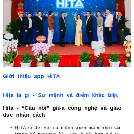
Giới thiệu app HITA
Hita là gì - Sứ mệnh và điểm khác biệt
Hita - “Cầu nối” giữa công nghệ và giáo
dục nhân cách
HITA ra đời với sứ mệnh
ươm mầm hiền tài
trong kỷ nguyên AI
– tức là kết hợp giá trị