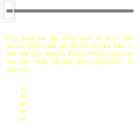
5 PHÚT THUỘC BÀI
Ứng dụng học tập thông minh từ lớp 1 đến
lớp 12, được đào tạo bởi kỷ lục gia siêu trí
nhớ thế giới Nguyễn Phùng Phong cùng với
hơn 400 Thầy Cô giáo giỏi trong nước và
quốc tế
👉
Đầy đủ bài học của 3 bộ SGK mới
👉
Sơ đồ tư duy từ lớp 1-12
👉
Rèn năng lực tự học
👉
Học Mọi Lúc, Mọi Nơi
👉
Đạt điểm cao không cần học thêm