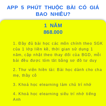
APP 5 PHÚT THUỘC BÀI CÓ GIÁ
BAO NHIÊU?
1 NĂM
868.000
1. Đầy đủ bài học các môn chính theo SGK
của 1 lớp liền kề, thời gian sử dụng 1
năm,
cập nhật theo thay đổi của BGD
, mỗi
bài đều được tóm tăt bằng sơ đồ tư duy
2. Thư viện hiền tài: Bài học dành cho cha
mẹ, thầy cô
3. Khoá học elearning làm chủ trí nhớ
4. Khoá học
elearning
siêu trí nhớ tiếng
Anh