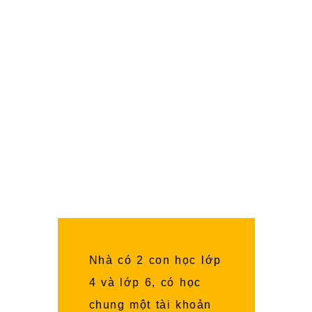
minh, giúp học sinh từ lớp 1 đến lớp 12
sở hữu các phương pháp Học Nhanh Nhớ
Lâu các môn học ở Trường, giúp các con
có nhiều thời gian Nghỉ Ngơi, Vui Chơi.
Đặc biệt, tất cả các bài giảng đều có
Song Ngữ chuẩn quốc tế (Anh – Việt),
giúp các con được đắm chìm trong môi
trường Ngoại Ngữ để trở thành những
Công Dân Toàn Cầu.
Nhà có 2 con học lớp
4 và lớp 6, có học
chung một tài khoản