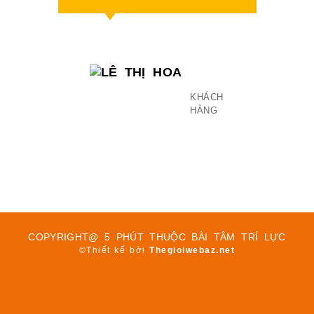
LÊ
THỊ
HOA
KHÁCH
HÀNG
COPYRIGHT@ 5 PHÚT THUỘC BÀI TÂM TRÍ LỰC
©Thiết kế bởi
Thegioiwebaz.net