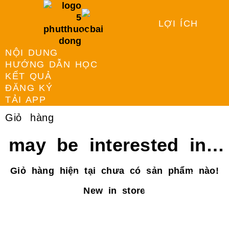
LỢI ÍCH
NỘI DUNG
HƯỚNG DẪN HỌC
KẾT QUẢ
ĐĂNG KÝ
TẢI APP
Giỏ hàng
 may be interested in…
Giỏ hàng hiện tại chưa có sản phẩm nào!
5 PHÚT THUỘC BÀI
New in store
5 Phút Thuộc Bài là ứng dụng học thông