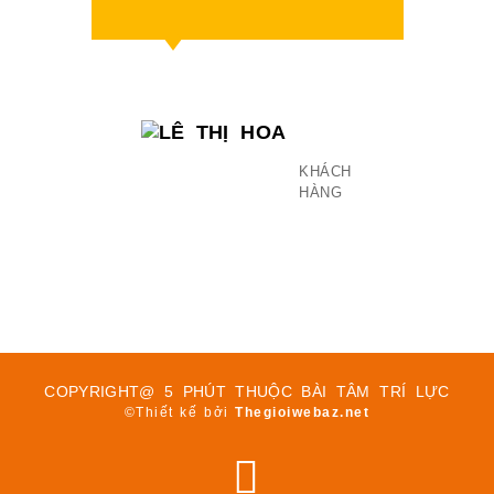
LÊ
THỊ
HOA
KHÁCH
HÀNG
COPYRIGHT@ 5 PHÚT THUỘC BÀI TÂM TRÍ LỰC
©Thiết kế bởi
Thegioiwebaz.net