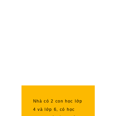
minh, giúp học sinh từ lớp 1 đến lớp 12
sở hữu các phương pháp Học Nhanh Nhớ
Lâu các môn học ở Trường, giúp các con
có nhiều thời gian Nghỉ Ngơi, Vui Chơi.
Đặc biệt, tất cả các bài giảng đều có
Song Ngữ chuẩn quốc tế (Anh – Việt),
giúp các con được đắm chìm trong môi
trường Ngoại Ngữ để trở thành những
Công Dân Toàn Cầu.
Nhà có 2 con học lớp
4 và lớp 6, có học