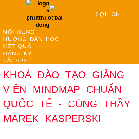
LỢI ÍCH
NỘI DUNG
HƯỚNG DẪN HỌC
KẾT QUẢ
ĐĂNG KÝ
TẢI APP
KHOÁ ĐÀO TẠO GIẢNG
VIÊN MINDMAP CHUẨN
QUỐC TẾ - CÙNG THẦY
MAREK KASPERSKI