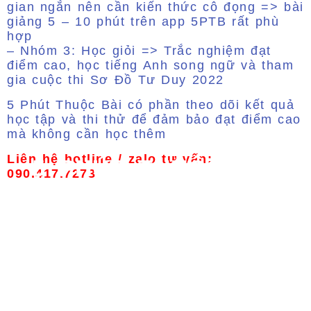
gian ngắn nên cần kiến thức cô đọng => bài
giảng 5 – 10 phút trên app 5PTB rất phù
hợp
– Nhóm 3: Học giỏi => Trắc nghiệm đạt
điểm cao, học tiếng Anh song ngữ và tham
gia cuộc thi Sơ Đồ Tư Duy 2022
5 Phút Thuộc Bài có phần theo dõi kết quả
học tập và thi thử để đảm bảo đạt điểm cao
mà không cần học thêm
Liên hệ hotline / zalo tư vấn:
5 PHÚT THUỘC BÀI
090.417.7273
5 Phút Thuộc Bài là ứng dụng học thông
minh, giúp học sinh từ lớp 1 đến lớp 12
sở hữu các phương pháp Học Nhanh Nhớ
Lâu các môn học ở Trường, giúp các con
có nhiều thời gian Nghỉ Ngơi, Vui Chơi.