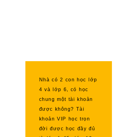
Đặc biệt, tất cả các bài giảng đều có
Song Ngữ chuẩn quốc tế (Anh – Việt),
giúp các con được đắm chìm trong môi
trường Ngoại Ngữ để trở thành những
Công Dân Toàn Cầu.
Nhà có 2 con học lớp
4 và lớp 6, có học
chung một tài khoản
được không? Tài
khoản VIP học trọn
đời được học đầy đủ