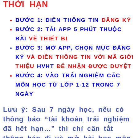
THỜI HẠN
BƯỚC 1: ĐIỀN THÔNG TIN
ĐĂNG KÝ
BƯỚC 2: TẢI APP 5 PHÚT THUỘC
BÀI
VỀ THIẾT BỊ
BƯỚC 3: MỞ APP, CHỌN MỤC ĐĂNG
KÝ
VÀ ĐIỀN THÔNG TIN VỚI MÃ GIỚI
THIỆU
HVHT
ĐỂ NHẬN ĐƯỢC DUYỆT
BƯỚC 4: VÀO TRẢI NGHIỆM CÁC
MÔN HỌC TỪ LỚP 1-12 TRONG 7
NGÀY
Lưu ý: Sau 7 ngày học, nếu có
thông báo “tài khoản trải nghiệm
đã hết hạn…” thì chỉ cần tắt