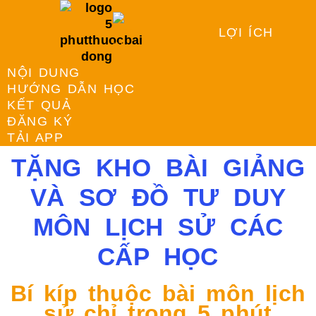
LỢI ÍCH
NỘI DUNG
HƯỚNG DẪN HỌC
KẾT QUẢ
ĐĂNG KÝ
TẢI APP
TẶNG KHO BÀI GIẢNG
VÀ SƠ ĐỒ TƯ DUY
MÔN LỊCH SỬ CÁC
CẤP HỌC
Bí kíp thuộc bài môn lịch
sử chỉ trong 5 phút