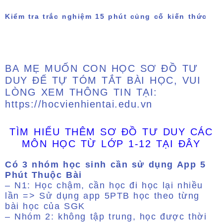
Kiểm tra trắc nghiệm 15 phút củng cố kiến thức
BA MẸ MUỐN CON HỌC SƠ ĐỒ TƯ
DUY ĐỂ TỰ TÓM TẮT BÀI HỌC, VUI
LÒNG XEM THÔNG TIN TẠI:
https://hocvienhientai.edu.vn
TÌM HIỂU THÊM SƠ ĐỒ TƯ DUY CÁC
MÔN HỌC TỪ LỚP 1-12 TẠI ĐÂY
Có
3 nhóm học sinh cần sử dụng App 5
Phút Thuộc Bài
– N1: Học chậm, cần học đi học lại nhiều
lần => Sử dụng app 5PTB học theo từng
bài học của SGK
– Nhóm 2: không tập trung, học được thời