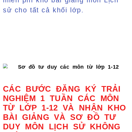
miễn phí kho bài giảng môn Lịch
sử cho tất cả khối lớp.
CÁC BƯỚC ĐĂNG KÝ TRẢI
NGHIỆM 1 TUẦN CÁC MÔN
TỪ LỚP 1-12 VÀ NHẬN KHO
BÀI GIẢNG VÀ SƠ ĐỒ TƯ
DUY MÔN LỊCH SỬ KHÔNG