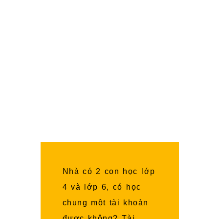
sở hữu các phương pháp Học Nhanh Nhớ
Lâu các môn học ở Trường, giúp các con
có nhiều thời gian Nghỉ Ngơi, Vui Chơi.
Đặc biệt, tất cả các bài giảng đều có
Song Ngữ chuẩn quốc tế (Anh – Việt),
giúp các con được đắm chìm trong môi
trường Ngoại Ngữ để trở thành những
Công Dân Toàn Cầu.
Nhà có 2 con học lớp
4 và lớp 6, có học
chung một tài khoản
được không? Tài