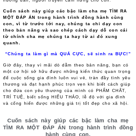
hướng dẫn, người truyền cảm hứng cho con.
Cuốn sách này giúp các bậc làm cha mẹ TÌM RA
MỘT ĐÁP ÁN trong hành trình đồng hành cùng
con, vì từ trước tới nay, chúng ta chỉ dạy con
theo bản năng và sao chép cách dạy dỗ con cái
từ chính cha mẹ chúng ta hay từ ai đó xung
quanh.
“Chúng ta làm gì mà QUÁ CỰC, sẽ sinh ra BỰC!”
Giờ đây, thay vì mãi dò dẫm theo bản năng, bạn có
một cơ hội sở hữu được những kiến thức quan trọng
để cuộc sống gia đình luôn vui vẻ, tràn đầy tình yêu
thương và đạt hạnh phúc trọn vẹn khi biết cách giúp
cho đứa con yêu thương của mình có PHẨM CHẤT,
TRÍ TUỆ, biết sống HIẾU THẢO, lễ độ với gia đình
và cống hiến được những giá trị tốt đẹp cho xã hội.
Cuốn sách này giúp các bậc làm cha mẹ
TÌM RA MỘT ĐÁP ÁN trong hành trình đồng
hành cùng con.