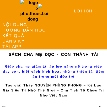
LỢI ÍCH
NỘI DUNG
HƯỚNG DẪN HỌC
KẾT QUẢ
ĐĂNG KÝ
TẢI APP
SÁCH CHA MẸ ĐỌC - CON THÀNH TÀI
Giúp cha mẹ giảm tải áp lực nặng nề trong việc
dạy con, biết cách kích hoạt những thiên tài tiềm
ẩn trong mỗi đứa trẻ
Tác giả: Thầy NGUYỄN PHÙNG PHONG – Kỷ Lục
Gia Siêu Trí Nhớ Thế Giới – Chủ Tịch Tổ Chức Trí
Nhớ Việt Nam