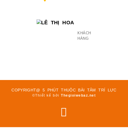
LÊ
THỊ
HOA
KHÁCH
HÀNG
COPYRIGHT@ 5 PHÚT THUỘC BÀI TÂM TRÍ LỰC
©Thiết kế bởi
Thegioiwebaz.net