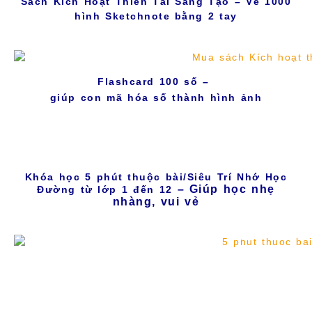
Sách Kích Hoạt Thiên Tài Sáng Tạo – Vẽ 1000
hình Sketchnote bằng 2 tay
Flashcard 100 số –
giúp con mã hóa số thành hình ảnh
Khóa học 5 phút thuộc bài/Siêu Trí Nhớ Học
– Giúp học nhẹ
Đường từ lớp 1 đến 12
nhàng, vui vẻ
5 PHÚT THUỘC BÀI
5 Phút Thuộc Bài là ứng dụng học thông
minh, giúp học sinh từ lớp 1 đến lớp 12