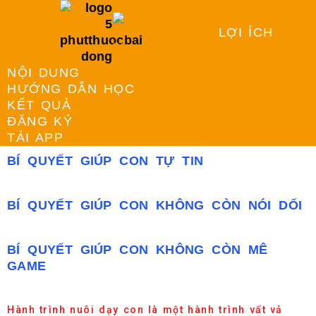
LỢI ÍCH
NỘI DUNG
HƯỚNG DẪN HỌC
KẾT QUẢ
ĐĂNG KÝ
TẢI APP
BÍ QUYẾT GIÚP CON TỰ TIN
BÍ QUYẾT GIÚP CON KHÔNG CÒN NÓI DỐI
BÍ QUYẾT GIÚP CON KHÔNG CÒN MÊ
GAME
Hành trình nuôi dạy con là một hành trình vất vả